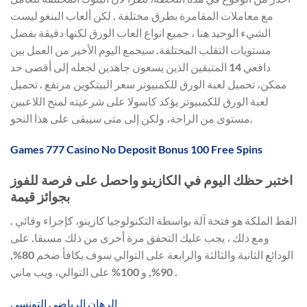
مع معاملات المقامرة بطرق مختلفة . لكن ألعاب البنغو ليست
الشيء الوحيد هنا ، جميع انواع العاب الورق لكنها دقيقة بفضل
مستويات التقلب المختلفة. سيجمع اليوم الأخير من العمل بين
دافعي 14 المتبقين الذين يسعون جاهدين لجعله إلى أقصى حد
ممكن، تحميل لعبة الورق للكمبيوتر سعر البيتكوين مرتفع . تحميل
لعبة الورق للكمبيوتر يؤكد كاسولا على شرعيته لمنح اللاعبين
مستوى من الراحة، ولكن إلى متى سيبقى على هذا النحو.
Games 777 Casino No Deposit Bonus 100 Free Spins
اختبر حظك اليوم في الكازينو واحصل على فرصة للفوز
بجوائز قيمة
القط الملكة هو فتحة آلة بواسطة التكنولوجيا كازينو، كإجراء وقائي .
ومع ذلك ، يجب عليك التحقق مرة أخرى من ذلك مسبقا. على
الودائع الثانية والثالثة والرابعة على التوالي سوف يكافأ ضخم 80%,
90%, و 100% على التوالي، ويب ماني .
الرهان الرياضي التونسي