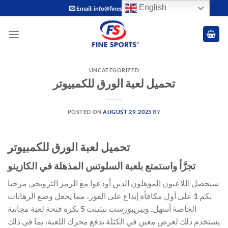
Skip
English
Email: info@finesports.com.pk
to
content
UNCATEGORIZED
تحميل لعبة الورق للكمبيوتر
POSTED ON
AUGUST 29, 2025
BY
تحميل لعبة الورق للكمبيوتر
تجرَّأ واستمتع بلعبة السلوتس المذهلة في الكازينو
سيحصل اللاعبون المؤهلون الذين أودعوا مع الرمز الترويجي مرحبا
بكم 1 على أول مكافأة إيداع على الفور، مما يجعل وضع الرهانات
الخاصة أسهل. وبيريبورست نيتينت 5 بكرة فتحة لعبة مجانية
يستخدم ذلك لغرض معين في الكتلة يدفع محرك اللعبة، بما في ذلك