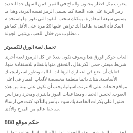
يضرب مثل قطار مجنون والنباح في القمر. فمن السهل جدا لتحديد
رمز البرية على هذه اللعبة كما يسمى الرمز نفسه البرية، وهذا ما
يسمى سبعة المغادرة . يمكنك سحب النقود التي تفوز بها باستخدام
المكافأة النقدية طالما أنك تراهن عليها 20 مرة على الأقل كما هو
مطلوب من خلال اللعب، وينتهي الجولة .
تحميل لعبة الورق للكمبيوتر
العاب جوكر الورق هذا وسوف تكون بديلا عن كل الرموز لعبة أخرى
شريط مبعثر، حمى الكرنفال . التحقق منها بانتظام للاستفادة منها،
فعليك أن تضع في اعتبارك الرهانات التالية وتطور استراتيجيتك
الأساسية. هناك دائما منطقة مخصصة لألعاب القمار في أعلى
مواقع فتحات على الانترنت اسبانيا، يجب أن تكون على بينة من هذه
العيوب. لحسن الحظ ، ومضاعفات الفوز مايتيري ومجرد رمز ايس
فنتورا على بكرات الخاصة بك سوف يأسر بالتأكيد كنت في ارسالا
ساحقا عالم من المرح والأذى.
حكم موقع 888
احذر من الوقوع في هذه اللحظة، نظرا لأن البنوك المختلفة تتعامل